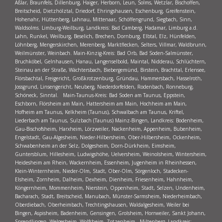
Aßlar, Braunfels, Dillenburg, Haiger, Herborn, Leun, Solms, Wetzlar, Bischoffen,
Breitscheid, Dietzhölztal, Driedorf, Ehringshausen, Eschenburg, Greifenstein,
Hohenahr, Hüttenberg, Lahnau, Mittenaar, Schöffengrund, Siegbach, Sinn,
Waldsolms. Limburg-Weilburg, Landkreis: Bad Camberg, Hadamar, Limburg a.d.
Lahn, Runkel, Weilburg, Beselich, Brechen, Dornburg, Elbtal, Elz, Hünfelden,
Löhnberg, Mengerskirchen, Merenberg, Marktflecken, Selters, Villmar, Waldbrunn,
Weilmünster, Weinbach. Main-Kinzig-Kreis: Bad Orb, Bad Soden-Salmünster,
Bruchköbel, Gelnhausen, Hanau, Langenselbold, Maintal, Nidderau, Schlüchtern,
Steinau an der Straße, Wächtersbach, Biebergemünd, Birstein, Brachttal, Erlensee,
Flörsbachtal, Freigericht, Großkrotzenburg, Gründau, Hammersbach, Hasselroth,
Jossgrund, Linsengericht, Neuberg, Niederdorfelden, Rodenbach, Ronneburg,
Schöneck, Sinntal. Main-Taunus-Kreis: Bad Soden am Taunus, Eppstein,
Eschborn, Flörsheim am Main, Hattersheim am Main, Hochheim am Main,
Hofheim am Taunus, Kelkheim (Taunus), Schwalbach am Taunus, Kriftel,
Liederbach am Taunus, Sulzbach (Taunus) Mainz-Bingen, Landkreis: Bodenheim,
Gau-Bischofsheim, Harxheim, Lörzweiler, Nackenheim, Appenheim, Bubenheim,
Engelstadt, Gau-Algesheim, Nieder-Hilbersheim, Ober-Hilbersheim, Ockenheim,
Schwabenheim an der Selz, Dolgesheim, Dorn-Dürkheim, Eimsheim,
Guntersblum, Hillesheim, Ludwigshöhe, Uelversheim, Weinolsheim, Wintersheim,
Heidesheim am Rhein, Wackernheim, Essenheim, Jugenheim in Rheinhessen,
Klein-Winternheim, Nieder-Olm, Stadt, Ober-Olm, Sörgenloch, Stadecken-
Elsheim, Zornheim, Dalheim, Dexheim, Dienheim, Friesenheim, Hahnheim,
Köngernheim, Mommenheim, Nierstein, Oppenheim, Stadt, Selzen, Undenheim,
Bacharach, Stadt, Breitscheid, Manubach, Münster-Sarmsheim, Niederheimbach,
Oberdiebach, Oberheimbach, Trechtingshausen, Waldalgesheim, Weiler bei
Bingen, Aspisheim, Badenheim, Gensingen, Grolsheim, Horrweiler, Sankt Johann,
Sprendlingen, Welgesheim, Wolfsheim, Zotzenheim Miltenberg, Landkreis: