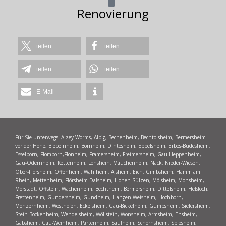
Renovierung
teilen
teilen
teilen
teilen
E-Mail
Für Sie unterwegs: Alzey-Worms, Albig, Bechenheim, Bechtolsheim, Bermersheim
vor der Höhe, Biebelnheim, Bornheim, Dintesheim, Eppelsheim, Erbes-Büdesheim,
Esselborn, Flomborn,Flonheim, Framersheim, Freimersheim, Gau-Heppenheim,
Gau-Odernheim, Kettenheim, Lonshein, Mauchenheim, Nack, Nieder-Wiesen,
Ober-Flörsheim, Offenheim, Wahlheim, Alsheim, Eich, Gimbsheim, Hamm am
Rhein, Mettenheim, Flörsheim-Dalsheim, Hohen-Sülzen, Mölsheim, Monsheim,
Mörstadt, Offstein, Wachenheim, Bechtheim, Bermersheim, Dittelsheim, Heßloch,
Frettenheim, Gundersheim, Gundheim, Hangen-Weisheim, Hochborn,
Monzernheim, Westhofen, Eckelsheim, Gau-Bickelheim, Gumbsheim, Siefersheim,
Stein-Bockenheim, Wendelsheim, Wöllstein, Wonsheim, Armsheim, Ensheim,
Gabsheim, Gau-Weinheim, Partenheim, Saulheim, Schornsheim, Spiesheim,