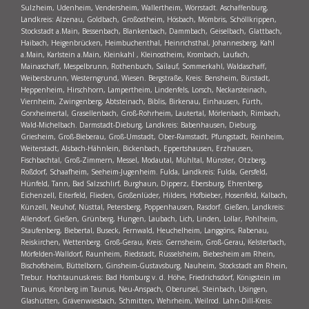
Sulzheim, Udenheim, Vendersheim, Wallertheim, Wörrstadt. Aschaffenburg,
Landkreis: Alzenau, Goldbach, Großostheim, Hösbach, Mömbris, Schöllkrippen,
Stockstadt a.Main, Bessenbach, Blankenbach, Dammbach, Geiselbach, Glattbach,
Haibach, Heigenbrücken, Heimbuchenthal, Heinrichsthal, Johannesberg, Kahl
a.Main, Karlstein a.Main, Kleinkahl , Kleinostheim, Krombach, Laufach,
Mainaschaff, Mespelbrunn, Rothenbuch, Sailauf, Sommerkahl, Waldaschaff,
Weibersbrunn, Westerngrund, Wiesen. Bergstraße, Kreis: Bensheim, Bürstadt,
Heppenheim, Hirschhorn, Lampertheim, Lindenfels, Lorsch, Neckarsteinach,
Viernheim, Zwingenberg, Abtsteinach, Biblis, Birkenau, Einhausen, Fürth,
Gorxheimertal, Grasellenbach, Groß-Rohrheim, Lautertal, Mörlenbach, Rimbach,
Wald-Michelbach. Darmstadt-Dieburg, Landkreis: Babenhausen, Dieburg,
Griesheim, Groß-Bieberau, Groß-Umstadt, Ober-Ramstadt, Pfungstadt, Reinheim,
Weiterstadt, Alsbach-Hähnlein, Bickenbach, Eppertshausen, Erzhausen,
Fischbachtal, Groß-Zimmern, Messel, Modautal, Mühltal, Münster, Otzberg,
Roßdorf, Schaafheim, Seeheim-Jugenheim. Fulda, Landkreis: Fulda, Gersfeld,
Hünfeld, Tann, Bad Salzschlirf, Burghaun, Dipperz, Ebersburg, Ehrenberg,
Eichenzell, Eiterfeld, Flieden, Großenlüder, Hilders, Hofbieber, Hosenfeld, Kalbach,
Künzell, Neuhof, Nüsttal, Petersberg, Poppenhausen, Rasdorf. Gießen, Landkreis:
Allendorf, Gießen, Grünberg, Hungen, Laubach, Lich, Linden, Lollar, Pohlheim,
Staufenberg, Biebertal, Buseck, Fernwald, Heuchelheim, Langgöns, Rabenau,
Reiskirchen, Wettenberg. Groß-Gerau, Kreis: Gernsheim, Groß-Gerau, Kelsterbach,
Mörfelden-Walldorf, Raunheim, Riedstadt, Rüsselsheim, Biebesheim am Rhein,
Bischofsheim, Büttelborn, Ginsheim-Gustavsburg, Nauheim, Stockstadt am Rhein,
Trebur. Hochtaunuskreis: Bad Homburg v. d. Höhe, Friedrichsdorf, Königstein im
Taunus, Kronberg im Taunus, Neu-Anspach, Oberursel, Steinbach, Usingen,
Glashütten, Grävenwiesbach, Schmitten, Wehrheim, Weilrod. Lahn-Dill-Kreis: